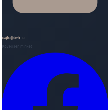
sajto@bvh.hu
Kövessen minket