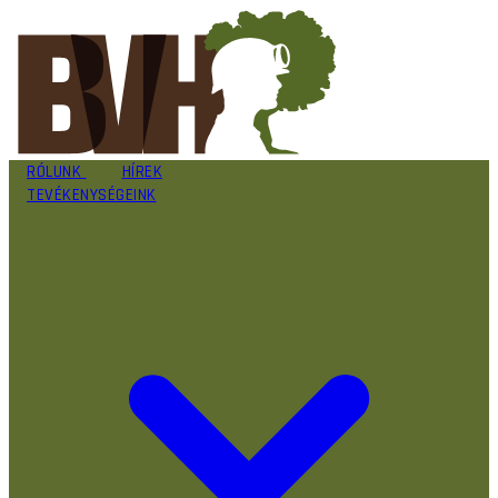
RÓLUNK
HÍREK
TEVÉKENYSÉGEINK