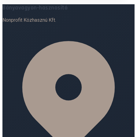
Bányavagyon-hasznosító
Nonprofit Közhasznú Kft.