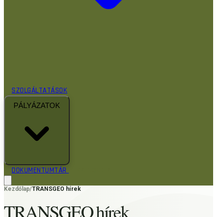
SZOLGÁLTATÁSOK
PÁLYÁZATOK
KAPCSOLAT
DOKUMENTUMTÁR
RÓLUNK
Kezdőlap
/
HÍREK
TRANSGEO hírek
TEVÉKENYSÉGEINK
TRANSGEO hírek