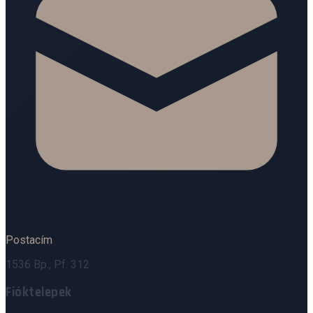
Postacím
1536 Bp., Pf. 312
Fióktelepek