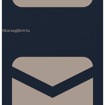
titkarsag@bvh.hu