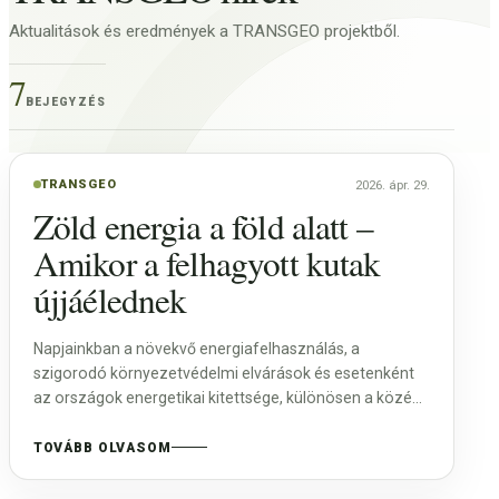
Aktualitások és eredmények a TRANSGEO projektből.
7
BEJEGYZÉS
Szénbányászati üzletág
SZOLGÁLTATÁSOK
Uránércbányászati üzletág
CH üzletág
Humán csoport
PÁLYÁZATOK
TRANSGEO
2026. ápr. 29.
Zöld energia a föld alatt –
Amikor a felhagyott kutak
Állás
TRANSGEO
TRANSGEO Hírek
Hasznosítási pályázatok
újjáélednek
DOKUMENTUMTÁR
Közérdekű dokumentumok keresése
Egyéb pályázatok
KAPCSOLAT
Napjainkban a növekvő energiafelhasználás, a
szigorodó környezetvédelmi elvárások és esetenként
az országok energetikai kitettsége, különösen a közép-
kelet-európai régióban komoly kihívást jelent.
TOVÁBB OLVASOM