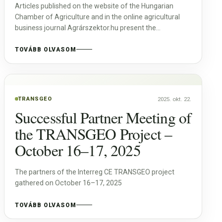
Articles published on the website of the Hungarian
Chamber of Agriculture and in the online agricultural
business journal Agrárszektor.hu present the
geothermal utilisation potential of abandoned
hydrocarbon wells managed by BVH for applications in
TOVÁBB OLVASOM
the agricultural sector
TRANSGEO
2025. okt. 22.
Successful Partner Meeting of
the TRANSGEO Project –
October 16–17, 2025
The partners of the Interreg CE TRANSGEO project
gathered on October 16–17, 2025
TOVÁBB OLVASOM