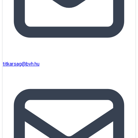
titkarsag@bvh.hu