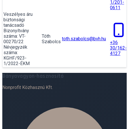
1/201-
0611
Veszélyes áru
biztonsági
tanácsadó
Bizonyítvány
száma: VT-
Tóth
toth.szabolcs@bvh.hu
00270/22
Szabolcs
+36
Névjegyzék
30/162-
száma:
4127
KGHF/923-
1/2022-ÉKM
Bányavagyon-hasznosító
Nonprofit Közhasznú Kft.