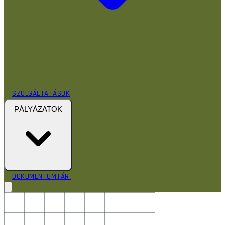
SZOLGÁLTATÁSOK
PÁLYÁZATOK
KAPCSOLAT
DOKUMENTUMTÁR
RÓLUNK
HÍREK
TEVÉKENYSÉGEINK