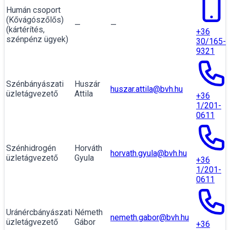
Humán csoport
(Kővágószőlős)
—
—
(kártérítés,
+36
szénpénz ügyek)
30/165-
9321
Szénbányászati
Huszár
huszar.attila@bvh.hu
üzletágvezető
Attila
+36
1/201-
0611
Szénhidrogén
Horváth
horvath.gyula@bvh.hu
üzletágvezető
Gyula
+36
1/201-
0611
Uránércbányászati
Németh
nemeth.gabor@bvh.hu
üzletágvezető
Gábor
+36