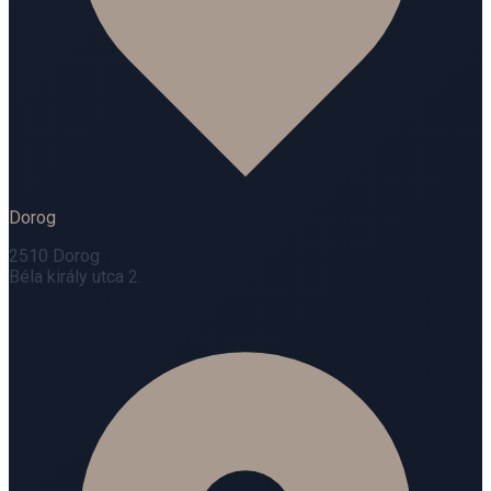
Dorog
2510 Dorog
Béla király utca 2.