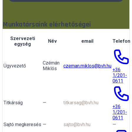
Munkatársaink elérhetőségei
Szervezeti
Név
email
Telefon
egység
Czémán
Ügyvezető
czeman.miklos@bvh.hu
Miklós
+36
1/201-
0611
Titkárság
—
titkarsag@bvh.hu
+36
1/201-
0611
Sajtó megkeresés
—
sajto@bvh.hu
—