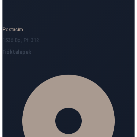
Postacím
1536 Bp., Pf. 312
Fióktelepek