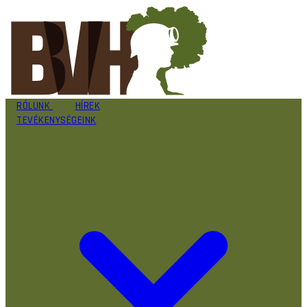
RÓLUNK
HÍREK
TEVÉKENYSÉGEINK