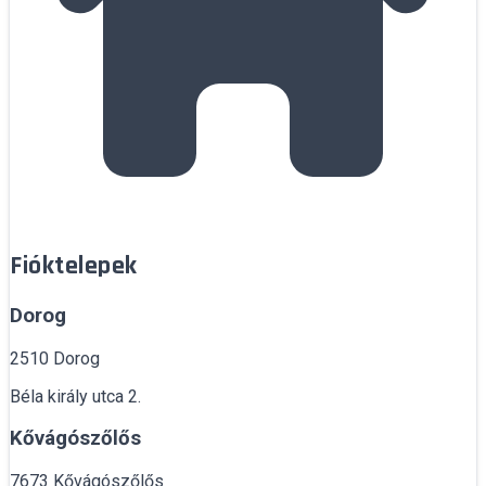
Fióktelepek
Dorog
2510 Dorog
Béla király utca 2.
Kővágószőlős
7673 Kővágószőlős