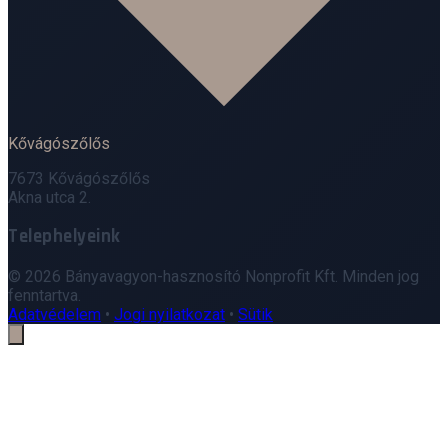
Kővágószőlős
7673 Kővágószőlős
Akna utca 2.
Telephelyeink
Leaflet
|
©
OpenStreetMap
© 2026 Bányavagyon-hasznosító Nonprofit Kft. Minden jog
+
fenntartva.
Adatvédelem
•
Jogi nyilatkozat
•
Sütik
−