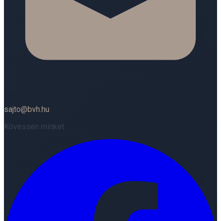
sajto@bvh.hu
Kövessen minket