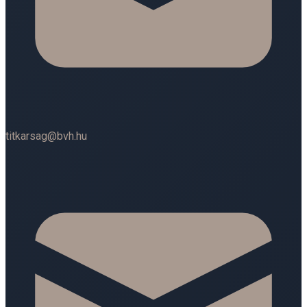
titkarsag@bvh.hu