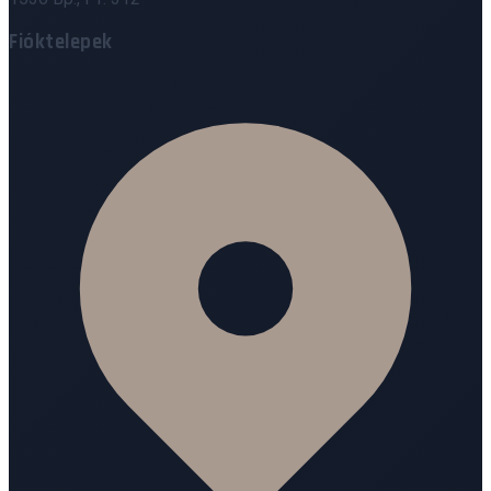
Fióktelepek