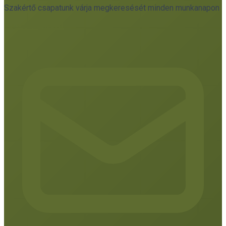
Szakértő csapatunk várja megkeresését minden munkanapon
Kapcsolatfelvétel