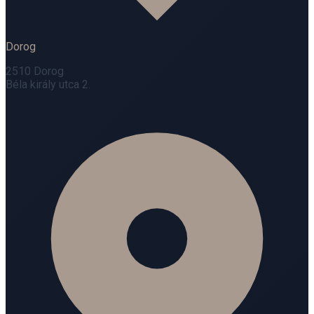
Dorog
2510 Dorog
Béla király utca 2.