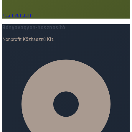
+36 1 201-0611
Bányavagyon-hasznosító
Nonprofit Közhasznú Kft.