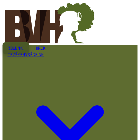
RÓLUNK
HÍREK
TEVÉKENYSÉGEINK