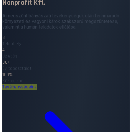
Nonprofit Kft.
A megszűnt bányászati tevékenységek után fennmaradó
környezeti és vagyoni károk szakszerű megszüntetése,
valamint a humán feladatok ellátása.
3
Telephely
4
Üzletág
30+
Év tapasztalat
100%
Közhasznú
Tevékenységeink